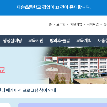
재송초등학교 팝업이 13 건이 존재합니다.
홈
로그인
회원가입
사이트맵
방
행정실마당
교육지원
방과후⋅돌봄
교육계획
재송
터 메케이션 프로그램 참여 안내