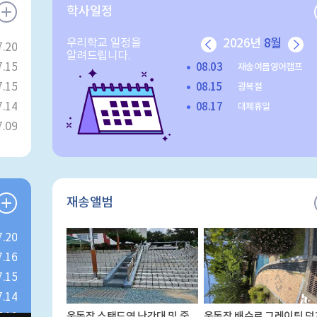
학사일정
우리학교 일정을
2026년
8월
7.20
알려드립니다.
7.15
08.03
재송여름영어캠프
7.15
08.15
광복절
7.14
08.17
대체휴일
7.09
재송앨범
7.20
7.16
7.15
7.14
운동장 스탠드옆 난간대 및 중앙 현관 출입구 장애인 안전손잡이 설치