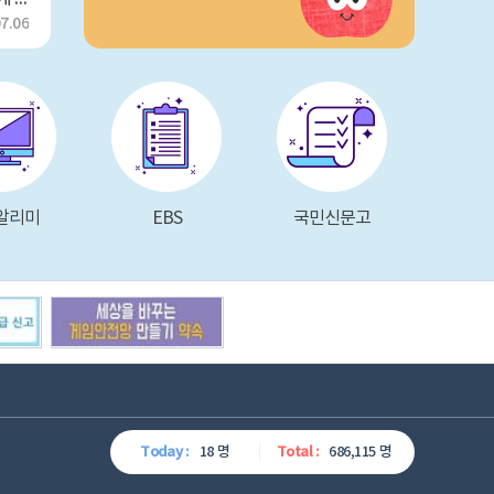
7.06
알리미
EBS
국민신문고
Today :
18 명
Total :
686,115 명