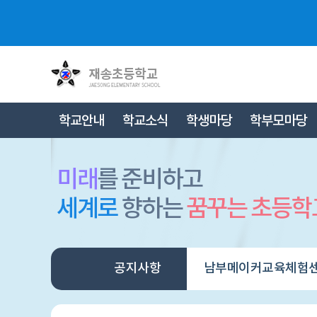
학교안내
학교소식
학생마당
학부모마당
공지사항
남부메이커교육체험센