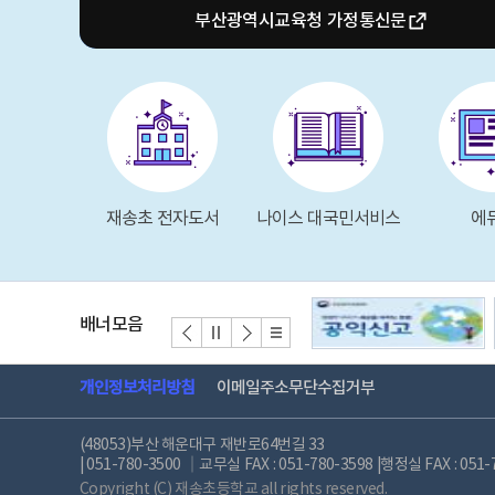
(가정통신문)생활 속 구강 관리 수칙 안내
2026.0
부산광역시교육청 가정통신문
재송초 전자도서
나이스 대국민서비스
에
배너모음
개인정보처리방침
이메일주소무단수집거부
(48053)부산 해운대구 재반로64번길 33
| 051-780-3500 │교무실 FAX : 051-780-3598 |행정실 FAX : 051-
Copyright (C) 재송초등학교 all rights reserved.