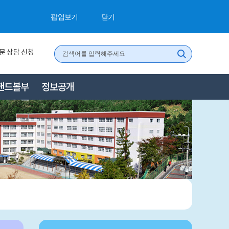
팝업보기
닫기
검
문 상담 신청
색
핸드볼부
정보공개